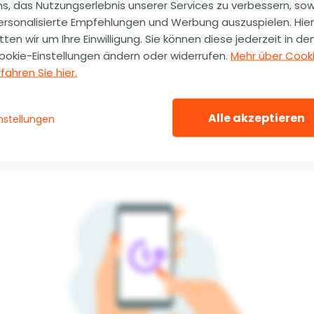
m Verhältnis zum Immobilienwert (Beleihungsausl
ns, das Nutzungserlebnis unserer Services zu verbessern, sow
r
ersonalisierte Empfehlungen und Werbung auszuspielen. Hier
r am Zinsbindungsende, desto geringer der Aufschl
itten wir um Ihre Einwilligung. Sie können diese jederzeit in de
ookie-Einstellungen ändern oder widerrufen.
Mehr über Cook
urkurve
fahren Sie hier.
n zur Anschlussfinanzierung
Alle akzeptieren
instellungen
Anschlussfinanzierung schnell und unkompliziert. In wenig