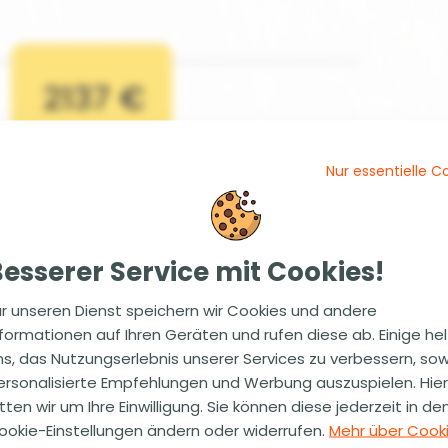
Nur essentielle C
esserer Service mit Cookies!
ür unseren Dienst speichern wir Cookies und andere
nformationen auf Ihren Geräten und rufen diese ab. Einige he
ns, das Nutzungserlebnis unserer Services zu verbessern, sow
ersonalisierte Empfehlungen und Werbung auszuspielen. Hier
itten wir um Ihre Einwilligung. Sie können diese jederzeit in de
ookie-Einstellungen ändern oder widerrufen.
Mehr über Cook